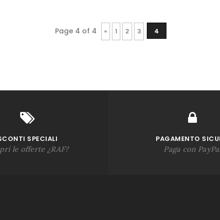
Page 4 of 4
«
1
2
3
4
SCONTI SPECIALI
PAGAMENTO SIC
pri le offerte ¿RAF?
Paga con PayPa